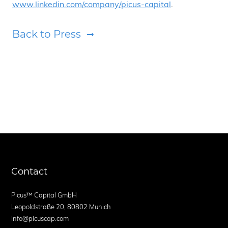
www.linkedin.com/company/picus-capital
.
Back to Press
Contact
Picus™ Capital GmbH
Leopoldstraße 20, 80802 Munich
info@picuscap.com